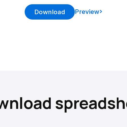
Preview
Download
wnload spreadsh