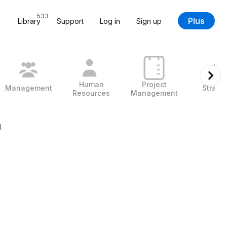
533
Plus
Library
Support
Log in
Sign up
Human
Project
Management
Strate
Resources
Management
l