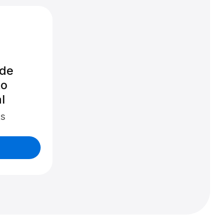
 de
to
l
ts