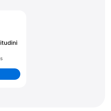
itudini
ts