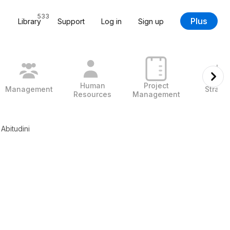
533
Plus
Library
Support
Log in
Sign up
Human
Project
Management
Strate
Resources
Management
Abitudini