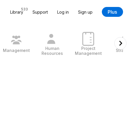
533
Plus
Library
Support
Log in
Sign up
Human
Project
Management
Strate
Resources
Management