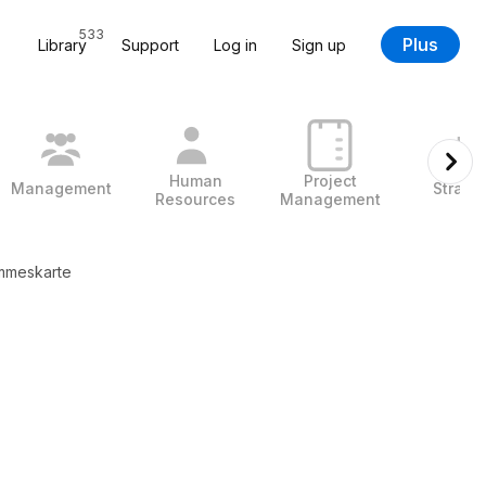
533
Plus
Library
Support
Log in
Sign up
Human
Project
Management
Strate
Resources
Management
ammeskarte