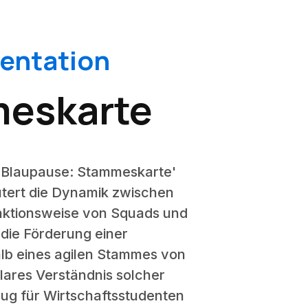
sentation
meskarte
es Blaupause: Stammeskarte'
äutert die Dynamik zwischen
unktionsweise von Squads und
die Förderung einer
halb eines agilen Stammes von
klares Verständnis solcher
eug für Wirtschaftsstudenten