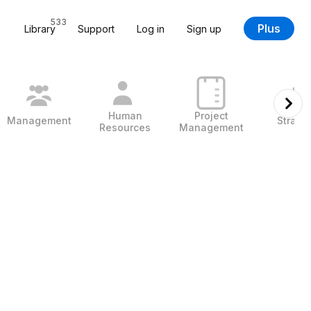
533
Plus
Library
Support
Log in
Sign up
Human
Project
Management
Strate
Resources
Management
s