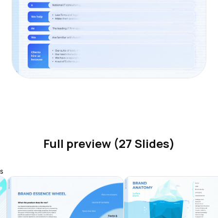
Full preview (27 Slides)
s