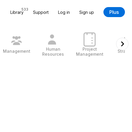
533
Plus
Library
Support
Log in
Sign up
Human
Project
Management
Strate
Resources
Management