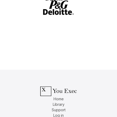
Home
Library
Support
Log in