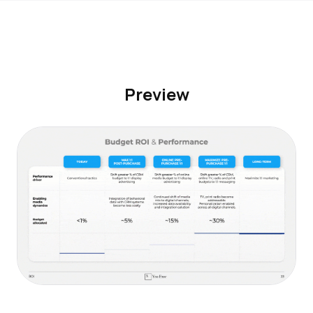
Preview