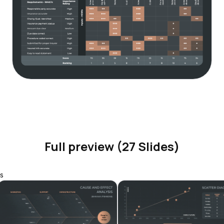
Full preview (27 Slides)
s