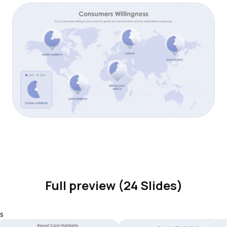
Full preview (24 Slides)
s