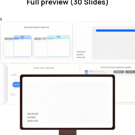
Full preview (30 Slides)
s