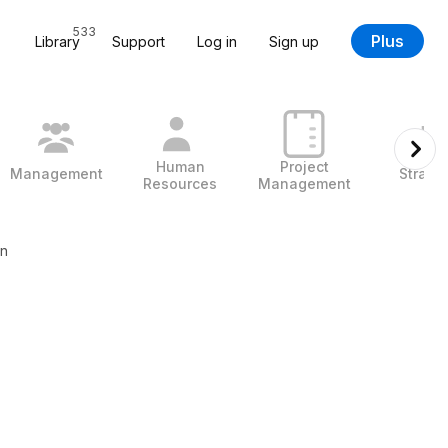
533
Plus
Library
Support
Log in
Sign up
Human
Project
Management
Strate
Resources
Management
n