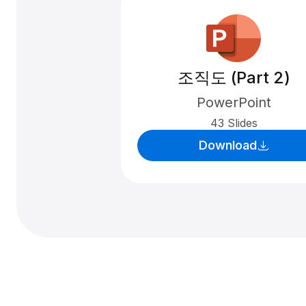
조직도 (Part 2)
PowerPoint
43 Slides
Download