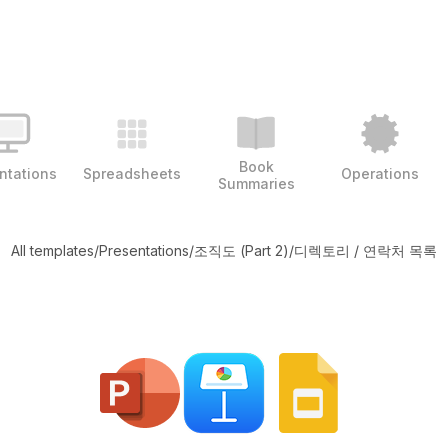
Book
ntations
Spreadsheets
Operations
Summaries
All templates
/
Presentations
/
조직도 (Part 2)
/
디렉토리 / 연락처 목록