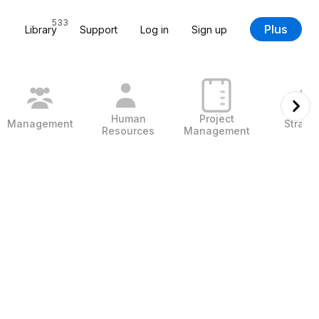
533
Plus
Library
Support
Log in
Sign up
Human
Project
Management
Strate
Resources
Management