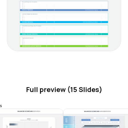
Full preview (15 Slides)
s