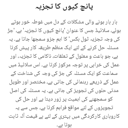
پانچ کیوں کا تجزیہ
بار بار ہونے والی مشکلات کے دل میں غوطہ خور ہوتے
ہوئے، سلائیڈ جس کا عنوان 'پانچ کیوں کا تجزیہ' ہے، 'جڑ
کی وجہ تجزیہ ٹول بکس' کا اہم جزو سمجھا جاتا ہے۔ یہ
مسئلہ حل کرنے کے لئے ایک منظم طریقہ کار پیش کرتا
ہے، جو باعث و معلول کے تعلقات، ناکامی کا تجزیہ، اور
عمل کی خرابی پر توجہ مرکوز کرتا ہے۔ اس سلائیڈ میں
سماعت کو ایک مسئلہ کی جڑ کی وجہ کی شناخت کے
عمل کے ذریعے رہنمائی کی جاتی ہے، مختصر اور طویل
مدتی حلوں کی تجویز کی جاتی ہے۔ یہ مسئلہ کی اصل
کو سمجھنے کی اہمیت پر زور دیتا ہے اور حل کی
تجویزوں کے لئے مواقع فراہم کرتا ہے، جس سے یہ
کاروباری کارکردگی میں بہتری کے لئے بے قیمت آلہ ثابت
ہوتا ہے۔