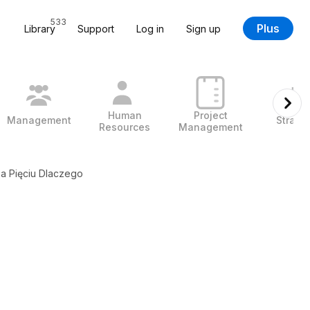
533
Plus
Library
Support
Log in
Sign up
Human
Project
Management
Strate
Resources
Management
za Pięciu Dlaczego