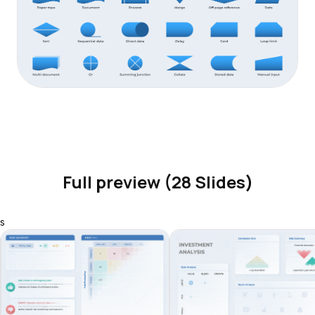
Full preview (28 Slides)
s