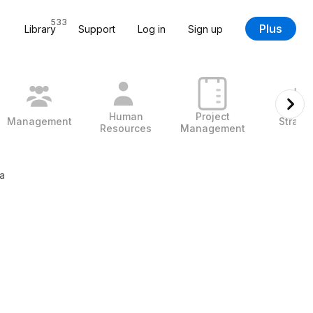
533
Plus
Library
Support
Log in
Sign up
Human
Project
Management
Strate
Resources
Management
a