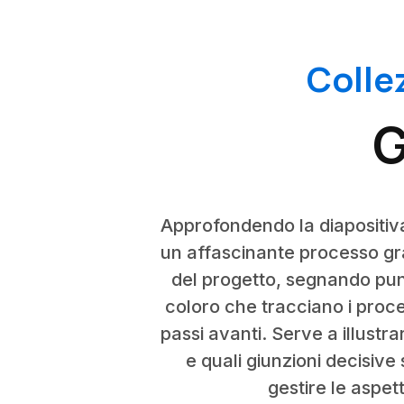
Colle
G
Approfondendo la diapositiva
un affascinante processo gra
del progetto, segnando punti
coloro che tracciano i process
passi avanti. Serve a illustr
e quali giunzioni decisiv
gestire le aspet