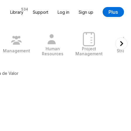
534
Plus
Library
Support
Log in
Sign up
Human
Project
Management
Strate
Resources
Management
 de Valor