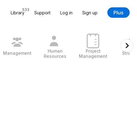
533
Plus
Library
Support
Log in
Sign up
Human
Project
Management
Strate
Resources
Management