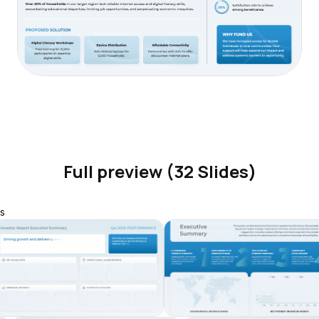
Full preview (32 Slides)
s