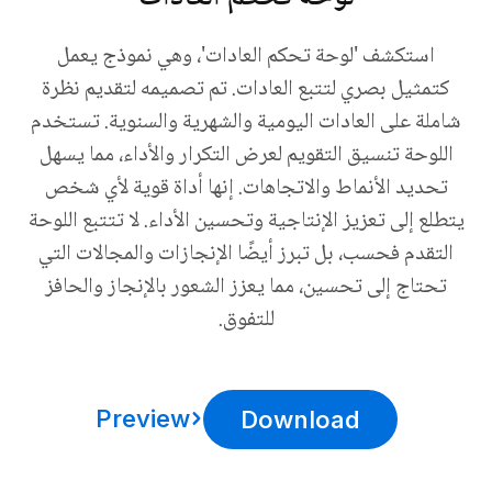
استكشف 'لوحة تحكم العادات'، وهي نموذج يعمل
كتمثيل بصري لتتبع العادات. تم تصميمه لتقديم نظرة
شاملة على العادات اليومية والشهرية والسنوية. تستخدم
اللوحة تنسيق التقويم لعرض التكرار والأداء، مما يسهل
تحديد الأنماط والاتجاهات. إنها أداة قوية لأي شخص
يتطلع إلى تعزيز الإنتاجية وتحسين الأداء. لا تتتبع اللوحة
التقدم فحسب، بل تبرز أيضًا الإنجازات والمجالات التي
تحتاج إلى تحسين، مما يعزز الشعور بالإنجاز والحافز
للتفوق.
Preview
Download