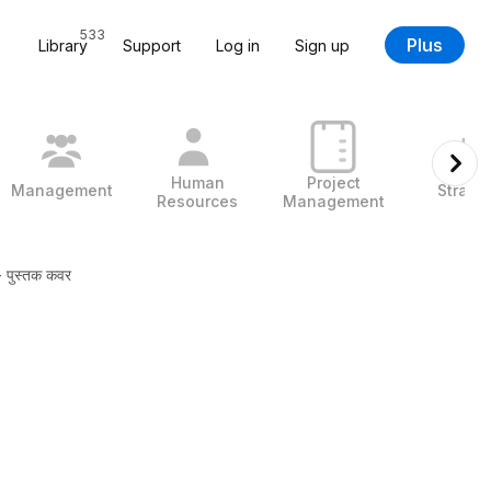
533
Plus
Library
Support
Log in
Sign up
Human
Project
Management
Strate
Resources
Management
- पुस्तक कवर