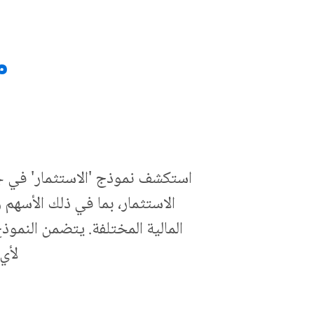
مت
استكشف نموذج 'الاستثمار' في ج
الاستثمار، بما في ذلك الأسهم 
المالية المختلفة. يتضمن النموذ
لأي