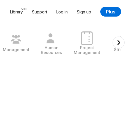
533
Plus
Library
Support
Log in
Sign up
Human
Project
Management
Strate
Resources
Management