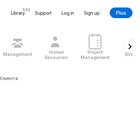
533
Plus
Library
Support
Log in
Sign up
Human
Project
Management
Strate
Resources
Management
 Клиента