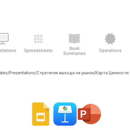
Book
ntations
Spreadsheets
Operations
Summaries
lates
/
Presentations
/
Стратегия выхода на рынок
/
Карта Ценности