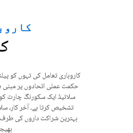
کاروباری 
کل
کاروباری تعامل کی تہوں کو پیل
حکمت عملی اتحادوں پر مبنی ہے
سلائیڈ ایک سکورنگ چارٹ کو ب
تشخیص کرتا ہے۔ آخر کار، سلا
بہترین شراکت داروں کی طرف ہد
بھیجن