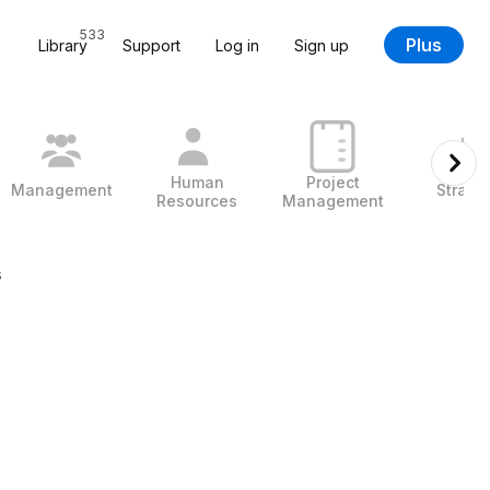
533
Plus
Library
Support
Log in
Sign up
Human
Project
Management
Strate
Resources
Management
s