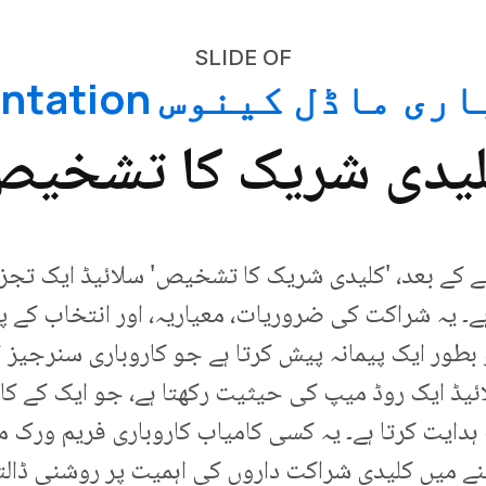
SLIDE OF
ماڈل کینوس Presentation
یدی شریک کا تشخی
نے کے بعد، 'کلیدی شریک کا تشخیص' سلائیڈ ایک تجز
۔ یہ شراکت کی ضروریات، معیاریہ، اور انتخاب کے پہ
طور ایک پیمانہ پیش کرتا ہے جو کاروباری سنرجیز ا
ئیڈ ایک روڈ میپ کی حیثیت رکھتا ہے، جو ایک کے کار
ایت کرتا ہے۔ یہ کسی کامیاب کاروباری فریم ورک میں
ے میں کلیدی شراکت داروں کی اہمیت پر روشنی ڈالتا