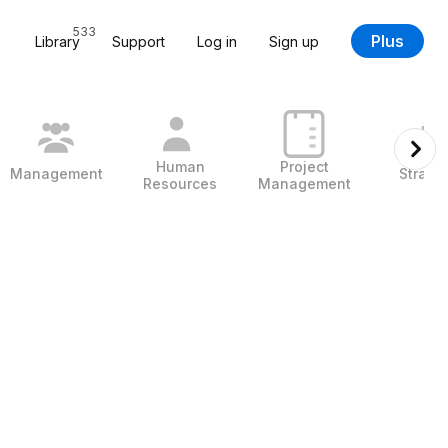
533
Plus
Library
Support
Log in
Sign up
Human
Project
Management
Strate
Resources
Management