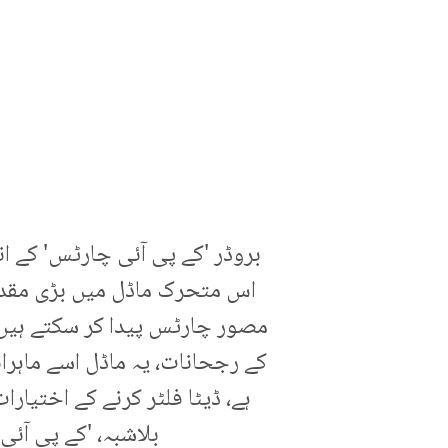
بروڈر 'کے پی آئی چارٹس' کے اند
اس متحرک ماڈل میں بڑی مقدار
مصور چارٹس پیدا کر سکتے ہیں۔ 
کے رجحانات، یہ ماڈل اسے ماہران
ہے، ڈیٹا فلٹر کرنے کے اختیا
بلاشبہ، 'کے پی آئی