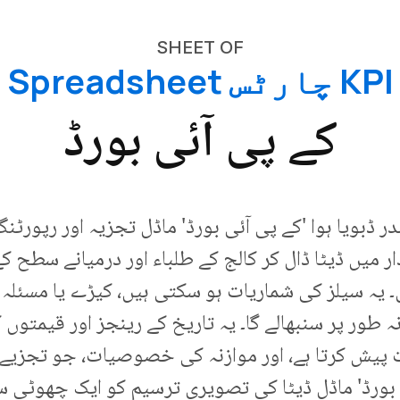
SHEET OF
KPI چارٹس Spreadsheet
کے پی آئی بورڈ
ر ڈبویا ہوا 'کے پی آئی بورڈ' ماڈل تجزیہ اور رپورٹنگ 
 میں ڈیٹا ڈال کر کالج کے طلباء اور درمیانے سطح 
یہ سیلز کی شماریات ہو سکتی ہیں، کیڑے یا مسئلہ 
ہ طور پر سنبھالے گا۔ یہ تاریخ کے رینجز اور قیمتو
رات پیش کرتا ہے، اور موازنہ کی خصوصیات، جو تجزیے
 بورڈ' ماڈل ڈیٹا کی تصویری ترسیم کو ایک چھوٹی سی