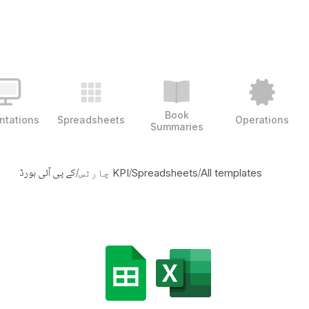
Book
ntations
Spreadsheets
Operations
Summaries
/
/
/
کے پی آئی بورڈ
All templates
Spreadsheets
KPI چارٹس