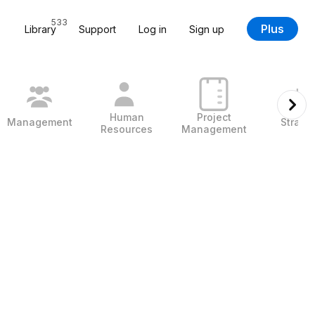
533
Plus
Library
Support
Log in
Sign up
Human
Project
Management
Strate
Resources
Management