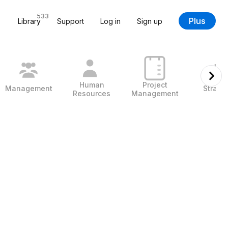
533
Plus
Library
Support
Log in
Sign up
Human
Project
Management
Strate
Resources
Management