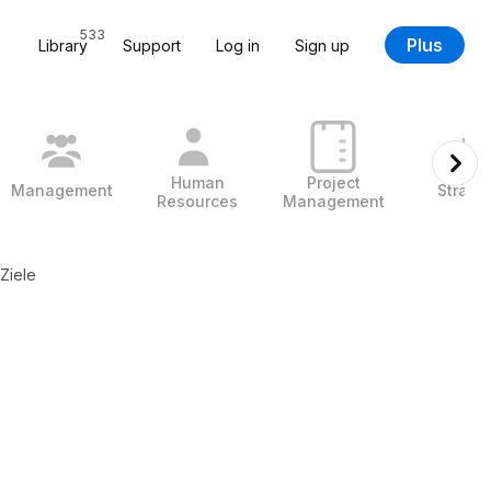
533
Plus
Library
Support
Log in
Sign up
Human
Project
Management
Strate
Resources
Management
 Ziele