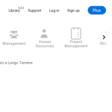
533
Plus
Library
Support
Log in
Sign up
Human
Project
Management
Strate
Resources
Management
egici a Lungo Termine