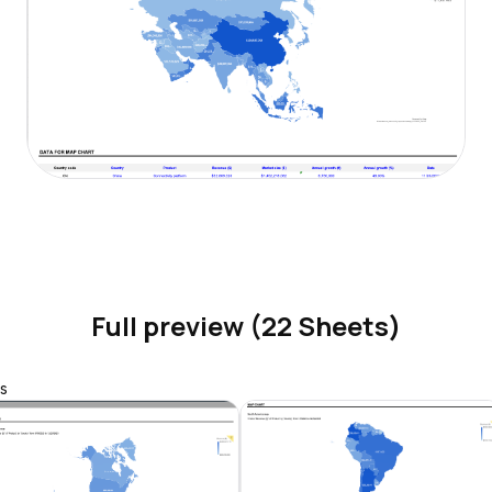
Full preview (22 Sheets)
s