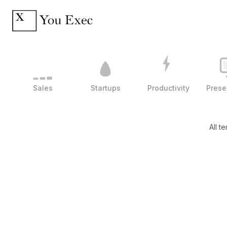
Sales
Startups
Productivity
Prese
All t