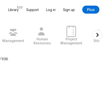
533
Plus
Library
Support
Log in
Sign up
Human
Project
Management
Strate
Resources
Management
グ戦略