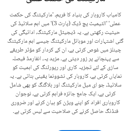
کامیاب کاروبار کی بنیاد کا فریم، 'مارکیٹنگ کی حکمت
عملی' 'الٹیمیٹ پچ ڈیک (پارٹ 3)' میں اہم سلائیڈ کی
حیثیت رکھتی ہے۔ یہ ڈیجیٹل مارکیٹنگ، ادائیگی کی
گئی اشتہارات اور موبائل مارکیٹنگ جیسے اہم مارکیٹنگ
چینلز میں غوص کرتی ہے، ان کے کردار کو مؤثر طریقے
سے پہنچانے پر زور دیتی ہے۔ مزید یہ، انفارمڈ فیصلہ
سازی کے لئے تجزیہ کاری اور رپورٹنگ کی اہمیت کو
نمایاں کرتی ہے، کاروبار کی نشوونما یقینی بناتی ہے۔ یہ
سلائیڈ، جو ای میل مارکیٹنگ اور بلاگنگ کو بھی شامل
کرتی ہے، ایک جامع جائزہ فراہم کرتی ہے، نوجوان
کاروباری افراد کو اپنے ویژن کو بیان کرنے اور ضروری
فنڈنگ حاصل کرنے کی صلاحیت سے لیس کرتی ہے۔