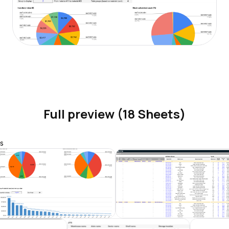
Full preview (18 Sheets)
s