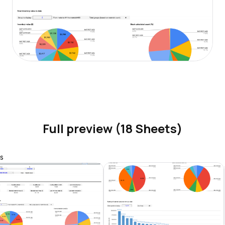
Full preview (18 Sheets)
s