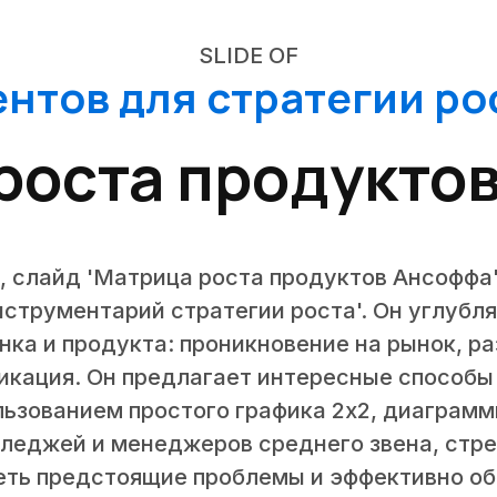
SLIDE OF
нтов для стратегии рос
роста продукто
у, слайд 'Матрица роста продуктов Ансоффа
струментарий стратегии роста'. Он углубл
нка и продукта: проникновение на рынок, ра
икация. Он предлагает интересные способы
ьзованием простого графика 2x2, диаграм
лледжей и менеджеров среднего звена, стр
еть предстоящие проблемы и эффективно о