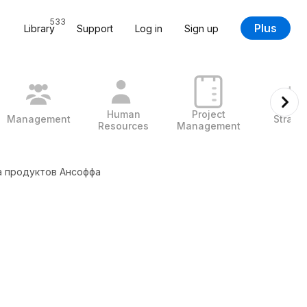
533
Plus
Library
Support
Log in
Sign up
Human
Project
Management
Strate
Resources
Management
а продуктов Ансоффа