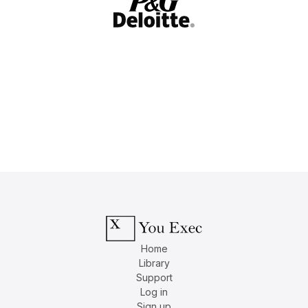
Home
Library
Support
Log in
Sign up