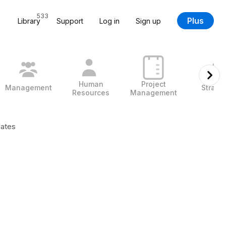
533
Plus
Library
Support
Log in
Sign up
Human
Project
Management
Strate
Resources
Management
lates