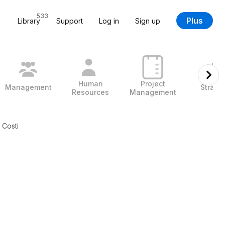
533
Plus
Library
Support
Log in
Sign up
Human
Project
Management
Strate
Resources
Management
 Costi