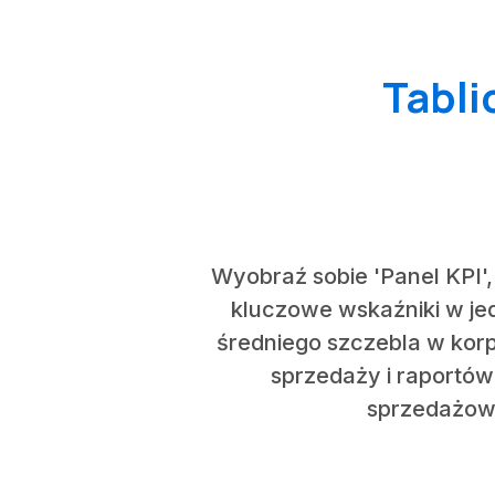
Tabli
Wyobraź sobie 'Panel KPI',
kluczowe wskaźniki w j
średniego szczebla w kor
sprzedaży i raportów 
sprzedażowy