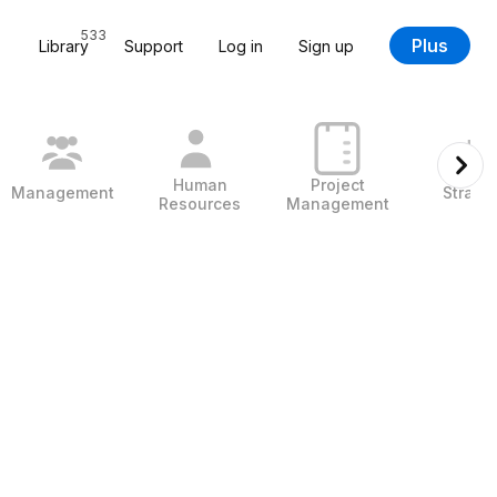
533
Plus
Library
Support
Log in
Sign up
Human
Project
Management
Strate
Resources
Management