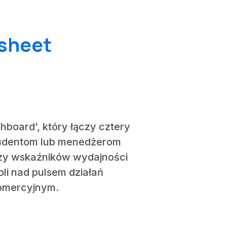
dsheet
hboard', który łączy cztery
tudentom lub menedżerom
izy wskaźników wydajności
oli nad pulsem działań
komercyjnym.