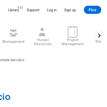
533
Plus
Library
Support
Log in
Sign up
Human
Project
Management
Strate
Resources
Management
rtada del Libro
cio