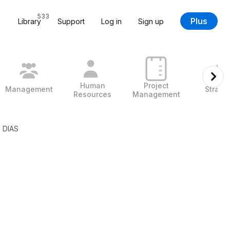
533
Plus
Library
Support
Log in
Sign up
Human
Project
Management
Strate
Resources
Management
 DIAS