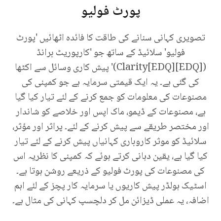
پورٹ فولیو
تصویری کہانی سنانے کی طاقت کا فائدہ اٹھائیں 'پورٹ
فولیو' سلائیڈ کے ساتھ جو 'کارپوریٹ برانڈ
([EDQ]Clarity[EDQ])' پیش کاری وسائل سے اکٹھا
کی گئی ہے۔ یہ ایک قیمتی سرمایہ ہے جو کمپنی کی
مصنوعات کی معلومات کو جمع کرنے کے لئے تیار کیا گیا
ہے، مصنوعات کے ڈیمو، ماک اپس اور خلاصے کو شاندار
اور مختصر طریقے سے پیش کرنے کے لئے۔ پراثر اور مؤثر،
سلائیڈ کو موثر کاروباری کہانیاں پیش کرنے کے لئے تیار
کیا گیا ہے، یقین دہانی کرتے ہوئے کہ کمپنی کا نظریہ اس
کی مصنوعات کی پورٹ فولیو کے ذریعے روشن ہوتا ہے۔
اسٹیک ہولڈر پیش کاریوں یا سرمایہ کار پچز کے لئے اہم
اضافہ، یہ عملی ڈیزائن مل کر دلچسپ کہانی کی مثال ہے۔