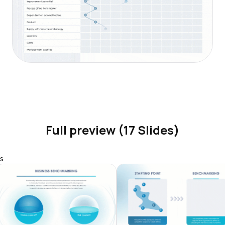
Full preview (17 Slides)
s