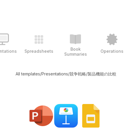
Book
ntations
Spreadsheets
Operations
Summaries
All templates
/
Presentations
/
競争戦略
/
製品機能の比較