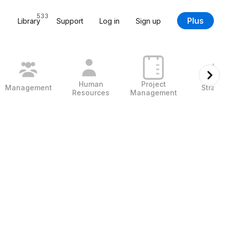
533
Plus
Library
Support
Log in
Sign up
Human
Project
Management
Strate
Resources
Management