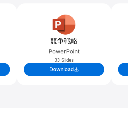
競争戦略
PowerPoint
33 Slides
Download