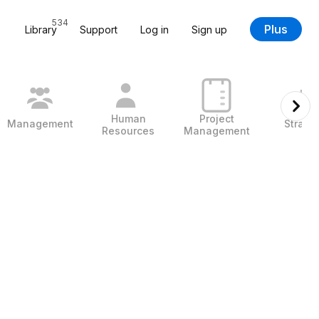
534
Plus
Library
Support
Log in
Sign up
Human
Project
Management
Strate
Resources
Management