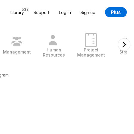
533
Plus
Library
Support
Log in
Sign up
Human
Project
Management
Strate
Resources
Management
agram