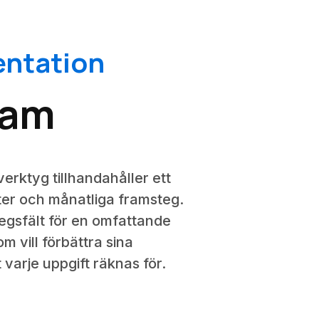
entation
ram
verktyg tillhandahåller ett
ter och månatliga framsteg.
egsfält för en omfattande
m vill förbättra sina
varje uppgift räknas för.