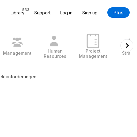
533
Plus
Library
Support
Log in
Sign up
Human
Project
Management
Strate
Resources
Management
jektanforderungen