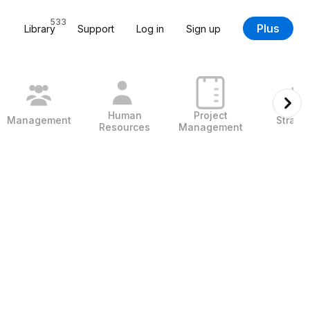
533
Plus
Library
Support
Log in
Sign up
Human
Project
Management
Strate
Resources
Management